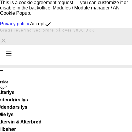
This is a cookie agreement request — you can customize it or
disable in the backoffice: Modules / Module manager / AN
Cookie Popup.
done
Privacy policy
Accept
Gratis levering ved ordre på over 3000 DKK

rside
op
lterlys
ndendørs lys
dendørs lys
lie lys
ltervin & Alterbrød
ilbehør