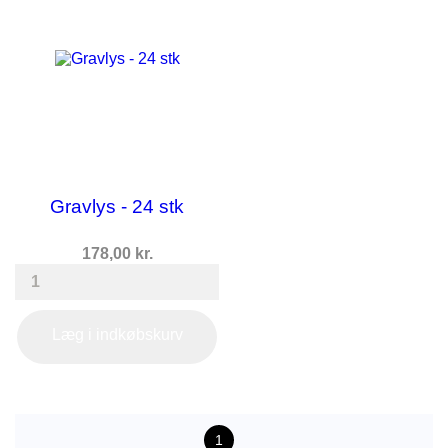
Gravlys - 24 stk
Pris
178,00 kr.
Læg i indkøbskurv
1