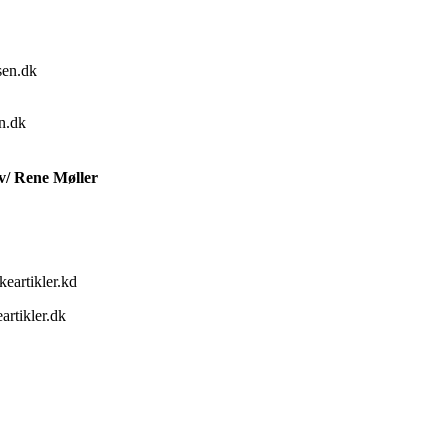
sen.dk
n.dk
v/ Rene Møller
eartikler.kd
rtikler.dk