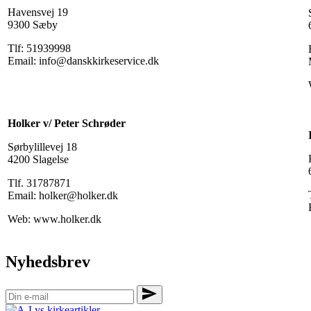
Havensvej 19
9300 Sæby
Tlf: 51939998
Email: info@danskkirkeservice.dk
Holker v/ Peter Schrøder
Sørbylillevej 18
4200 Slagelse
Tlf. 31787871
Email: holker@holker.dk
Web: www.holker.dk
Nyhedsbrev