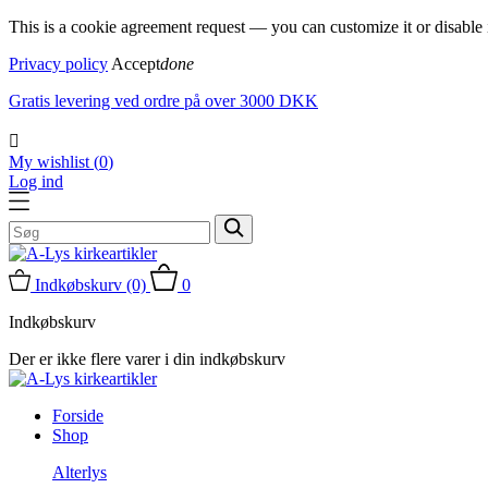
This is a cookie agreement request — you can customize it or disabl
Privacy policy
Accept
done
Gratis levering ved ordre på over 3000 DKK

My wishlist (
0
)
Log ind
Indkøbskurv
(0)
0
Indkøbskurv
Der er ikke flere varer i din indkøbskurv
Forside
Shop
Alterlys