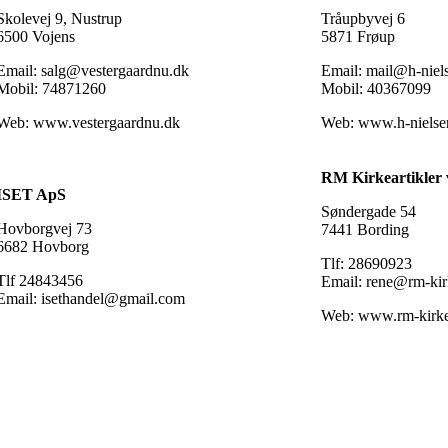
Skolevej 9, Nustrup
Tråupbyvej 6
6500 Vojens
5871 Frøup
Email: salg@vestergaardnu.dk
Email: mail@h-niel
Mobil: 74871260
Mobil: 40367099
Web: www.vestergaardnu.dk
Web: www.h-nielse
RM Kirkeartikler 
ISET ApS
Søndergade 54
Hovborgvej 73
7441 Bording
6682 Hovborg
Tlf: 28690923
Tlf 24843456
Email: rene@rm-kirk
Email: isethandel@gmail.com
Web: www.rm-kirkea