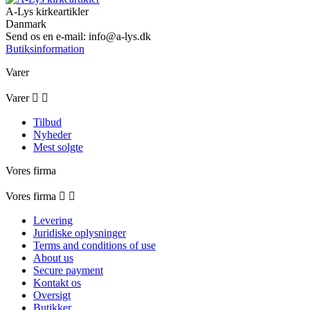
A-Lys kirkeartikler
Danmark
Send os en e-mail:
info@a-lys.dk
Butiksinformation
Varer
Varer


Tilbud
Nyheder
Mest solgte
Vores firma
Vores firma


Levering
Juridiske oplysninger
Terms and conditions of use
About us
Secure payment
Kontakt os
Oversigt
Butikker