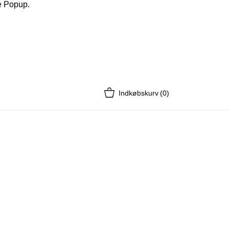
e Popup.
My wishlist (
0
)
Log ind
Indkøbskurv
(0)