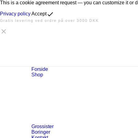
This is a cookie agreement request — you can customize it or 
done
Privacy policy
Accept
Gratis levering ved ordre på over 3000 DKK

Forside
Shop
Grossister
Boringer
Kontakt